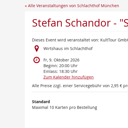
Zum
« Alle Veranstaltungen von Schlachthof München
Haupt-
Inhalt
Stefan Schandor - "
springen
Dieses Event wird veranstaltet von: KultTour Gmb
Wirtshaus im Schlachthof
Fr, 9. Oktober 2026
Beginn:
20:00
Uhr
Einlass:
18:30
Uhr
Zum Kalender hinzufügen
Alle Preise zzgl. einer Servicegebühr von 2,95 € pr
Produkte
Standard
Unkategorisierte
Maximal 10 Karten pro Bestellung
Produkte