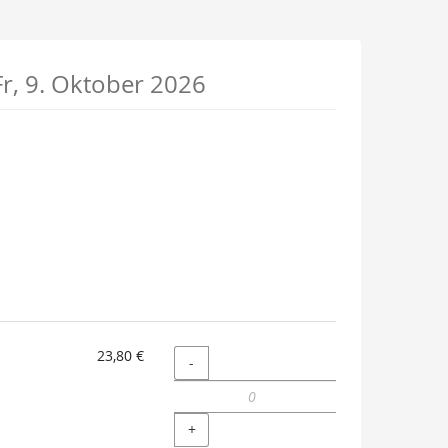
Fr, 9. Oktober 2026
23,80 €
Menge
-
+