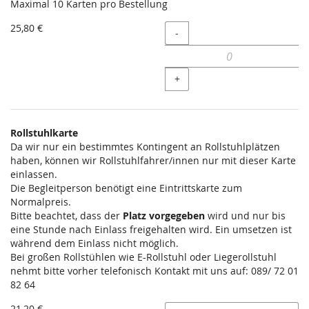
Unkategorisierte
Maximal 10 Karten pro Bestellung
Produkte
25,80 €
Menge
-
+
Rollstuhlkarte
Da wir nur ein bestimmtes Kontingent an Rollstuhlplätzen
haben, können wir Rollstuhlfahrer/innen nur mit dieser Karte
einlassen.
Die Begleitperson benötigt eine Eintrittskarte zum
Normalpreis.
Bitte beachtet, dass der
Platz vorgegeben
wird und nur bis
eine Stunde nach Einlass freigehalten wird. Ein umsetzen ist
während dem Einlass nicht möglich.
Bei großen Rollstühlen wie E-Rollstuhl oder Liegerollstuhl
nehmt bitte vorher telefonisch Kontakt mit uns auf: 089/ 72 01
82 64
21,20 €