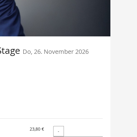
 Stage
Do, 26. November 2026
23,80 €
Menge
-