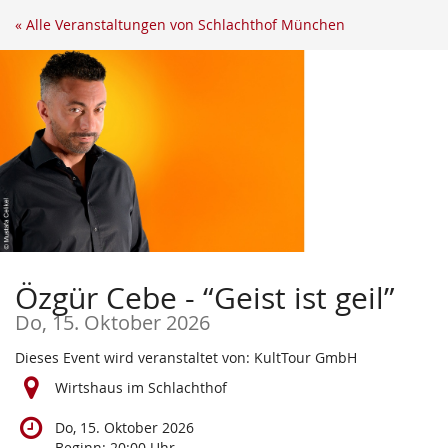
Zum
« Alle Veranstaltungen von Schlachthof München
Haupt-
Inhalt
springen
Özgür Cebe - “Geist ist geil”
Do, 15. Oktober 2026
Dieses Event wird veranstaltet von: KultTour GmbH
Wirtshaus im Schlachthof
Do, 15. Oktober 2026
Beginn:
20:00
Uhr