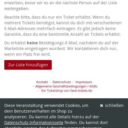
erwerben, bevor wir es an die nächste Person auf der Liste
weitergeben.
Beachte bitte, dass du nur ein Ticket erhältst. Wenn du
mehrere Tickets benötigst, kannst du dich mit verschiedenen
E-Mail-Adressen mehrfach eintragen. Es gibt jedoch keine
Garantie, dass du eine bestimmte Anzahl an Tickets erhältst.
Du erhältst
keine
Bestätigungs-E-Mail, nachdem du auf der
Warteliste eingetragen wurdest. Wir kontaktieren dich nur,
wenn ein Platz frei wird.
Zur Liste hinzufügen
Kontakt
Datenschutz
Impressum
Allgemeine Geschäftsbedingungen / AGBs
Ein Ticketshop von faire-tickets.de
Diese Veranstaltung verwendet Cookies, um
schließen
dein Benutzerverhalten im Shop zu
analysieren. Du kannst alle Details hierzu auf der
Datenschutz-Informationsseite
finden. Du kannst dort